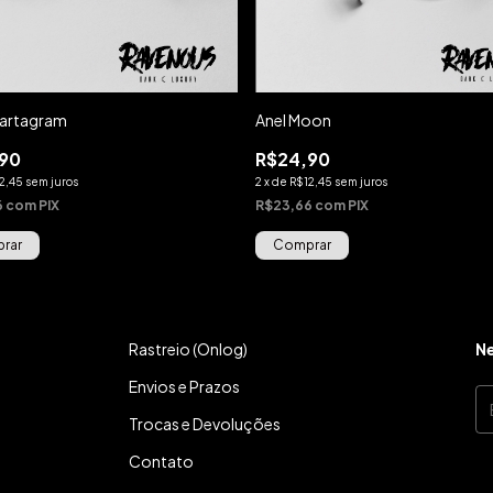
eartagram
Anel Moon
90
R$24,90
2,45
sem juros
2
x
de
R$12,45
sem juros
6
com
PIX
R$23,66
com
PIX
Rastreio (Onlog)
Ne
Envios e Prazos
Trocas e Devoluções
Contato