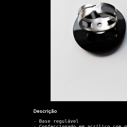
Descrição
- Base regulável
- Confeccionado em acrílico com g