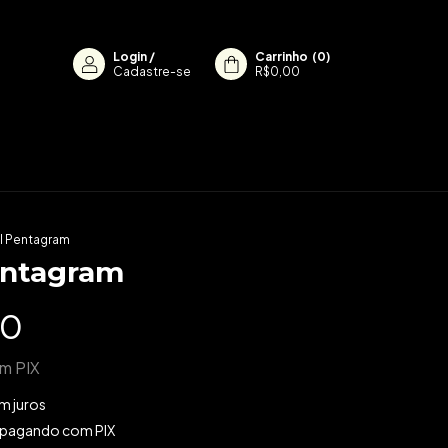
Login
/
Carrinho
(
0
)
Cadastre-se
R$0,00
l Pentagram
entagram
90
om
PIX
m juros
pagando com PIX