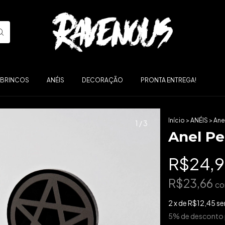
ABRINCOS
ANÉIS
DECORAÇÃO
PRONTA ENTREGA!
Início
>
ANÉIS
>
Ane
1
/
3
Anel P
R$24,
R$23,66
c
2
x de
R$12,45
se
5% de desconto