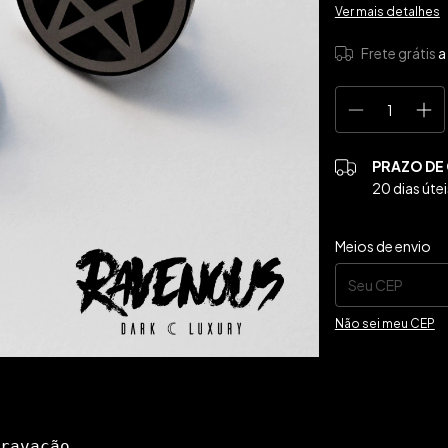
Ver mais detalhes
Frete grátis
a
PRAZO DE
20 dias útei
Entregas para o CE
Meios de envio
Não sei meu CEP
ravação