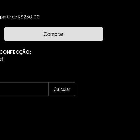
 partir de
R$250,00
 CONFECÇÃO:
s!
P:
Alterar CEP
Calcular