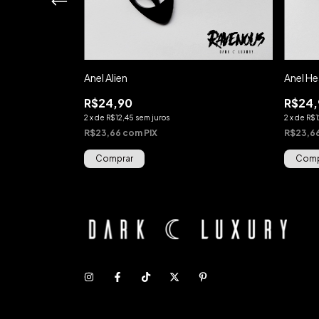
Anel Alien
Anel H
R$24,90
R$24,
2
x
de
R$12,45
sem juros
2
x
de
R$1
R$23,66
com
PIX
R$23,6