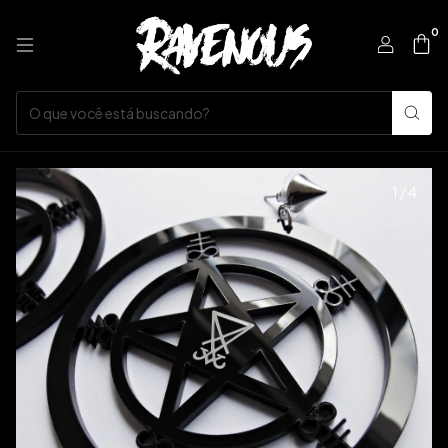
0
1
/
4