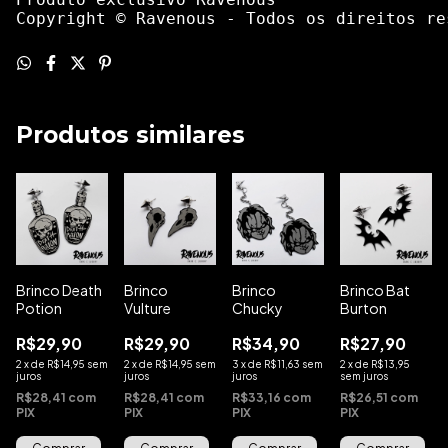
Copyright © Ravenous - Todos os direitos re
Produtos similares
Brinco Death
Brinco
Brinco
Brinco Bat
Potion
Vulture
Chucky
Burton
R$29,90
R$29,90
R$34,90
R$27,90
2
x
de
R$14,95
sem
2
x
de
R$14,95
sem
3
x
de
R$11,63
sem
2
x
de
R$13,95
juros
juros
juros
sem juros
R$28,41
com
R$28,41
com
R$33,16
com
R$26,51
com
PIX
PIX
PIX
PIX