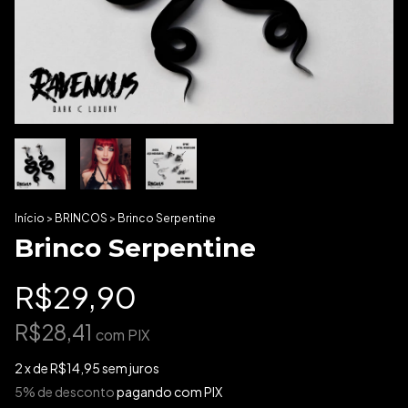
Início
>
BRINCOS
>
Brinco Serpentine
Brinco Serpentine
R$29,90
R$28,41
com
PIX
2
x de
R$14,95
sem juros
5% de desconto
pagando com PIX