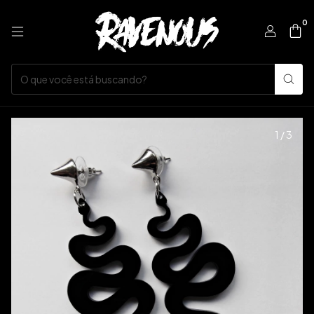
0
1
/
3