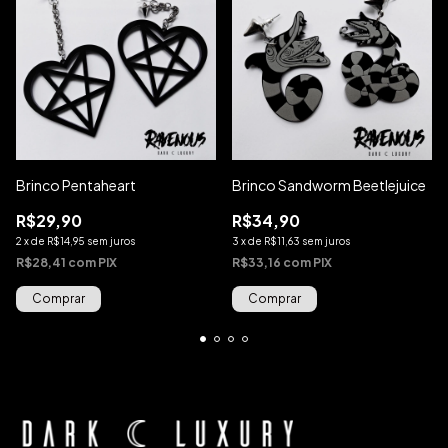
Brinco Pentaheart
Brinco Sandworm Beetlejuice
R$29,90
R$34,90
2
x
de
R$14,95
sem juros
3
x
de
R$11,63
sem juros
R$28,41
com
PIX
R$33,16
com
PIX
Comprar
Comprar