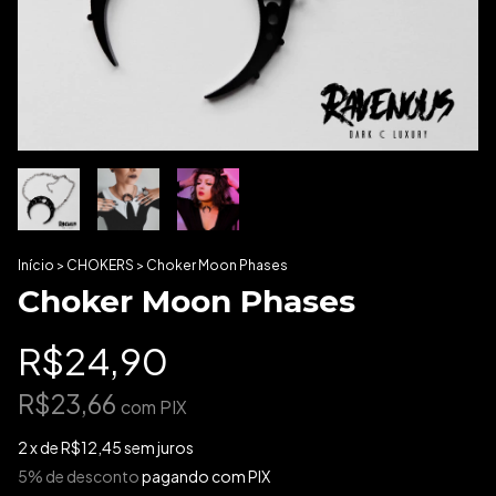
Início
>
CHOKERS
>
Choker Moon Phases
Choker Moon Phases
R$24,90
R$23,66
com
PIX
2
x de
R$12,45
sem juros
5% de desconto
pagando com PIX