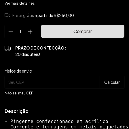
Ver mais detalhes
Frete grátis
a partir de
R$250,00
PRAZO DE CONFECÇÃO:
20 dias úteis!
Entregas para o CEP:
Alterar CEP
Meios de envio
Calcular
Não sei meu CEP
Descrição
- Pingente confeccionado em acrílico
- Corrente e ferragens em metais niquelados