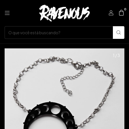
0
1
/
3