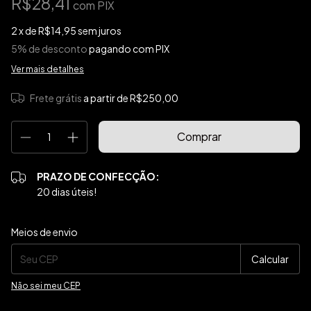
R$28,41
com
PIX
2
x de
R$14,95
sem juros
5% de desconto
pagando com PIX
Ver mais detalhes
Frete grátis
a partir de
R$250,00
PRAZO DE CONFECÇÃO:
20 dias úteis!
Entregas para o CEP:
Alterar CEP
Meios de envio
Calcular
Não sei meu CEP