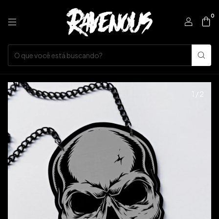
0
1
/
2