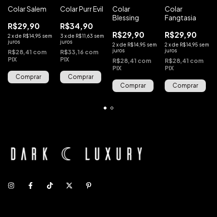
Colar Salem
Colar Purr Evil
Colar
Colar
Blessing
Fangtasia
R$29,90
R$34,90
R$29,90
R$29,90
2
x
de
R$14,95
sem
3
x
de
R$11,63
sem
juros
juros
2
x
de
R$14,95
sem
2
x
de
R$14,95
sem
juros
juros
R$28,41
com
R$33,16
com
PIX
PIX
R$28,41
com
R$28,41
com
PIX
PIX