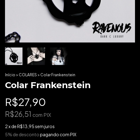
Início
>
COLARES
>
Colar Frankenstein
Colar Frankenstein
R$27,90
R$26,51
com
PIX
2
x de
R$13,95
sem juros
5% de desconto
pagando com PIX