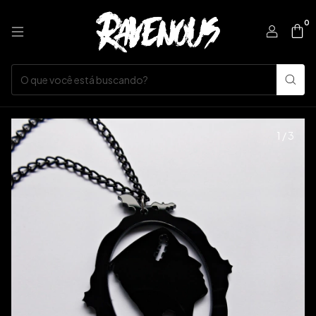
0
1
/
3