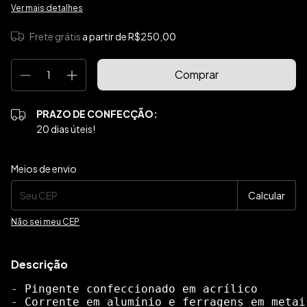
Ver mais detalhes
Frete grátis
a partir de
R$250,00
PRAZO DE CONFECÇÃO:
20 dias úteis!
Entregas para o CEP:
Alterar CEP
Meios de envio
Calcular
Não sei meu CEP
Descrição
- Pingente confeccionado em acrílico 
- Corrente em alumínio e ferragens em metai