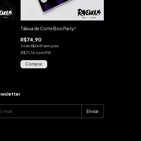
Tábua de Corte Boo Party!
Porta Batom C
R$74,90
R$69,90
3
x
de
R$24,97
sem juros
3
x
de
R$23,30
sem 
R$71,16
com
PIX
R$66,41
com
PIX
wsletter