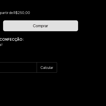
 partir de
R$250,00
 CONFECÇÃO:
s!
P:
Alterar CEP
Calcular