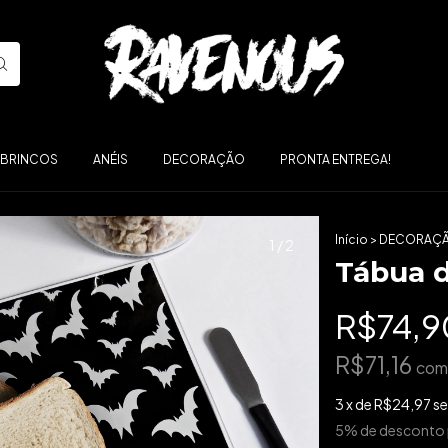
ABRINCOS
ANÉIS
DECORAÇÃO
PRONTA ENTREGA!
Início
>
DECORAÇ
1
/
2
Tábua d
R$74,9
R$71,16
com
3
x de
R$24,97
se
5% de desconto