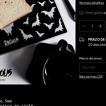
Ver mais detalhes
Frete grátis
a
PRAZO DE
20 dias útei
Entregas para o CE
Meios de envio
Não sei meu CEP
o 5mm
risco ao corte