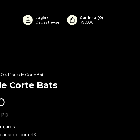
Login
/
Carrinho
(
0
)
Cadastre-se
R$0,00
ÃO
>
Tábua de Corte Bats
e Corte Bats
0
PIX
m juros
pagando com PIX