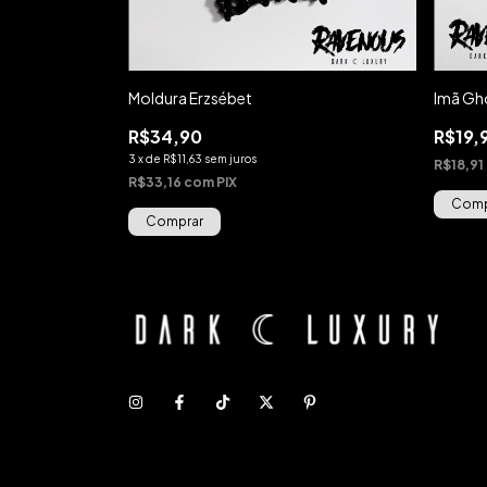
Moldura Erzsébet
Imã Gh
R$34,90
R$19,
3
x
de
R$11,63
sem juros
R$18,91
R$33,16
com
PIX