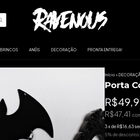
ABRINCOS
ANÉIS
DECORAÇÃO
PRONTA ENTREGA!
Início
>
DECORAÇ
Porta C
R$49,
R$47,41
co
3
x de
R$16,63
se
5% de desconto