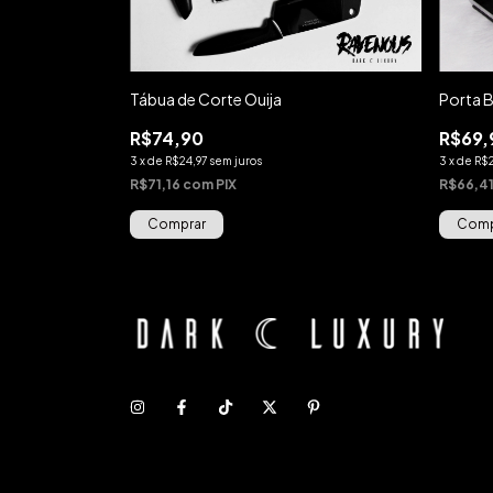
Tábua de Corte Ouija
Porta 
R$74,90
R$69,
3
x
de
R$24,97
sem juros
3
x
de
R$
R$71,16
com
PIX
R$66,4