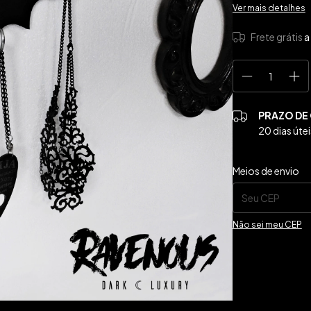
Ver mais detalhes
Frete grátis
a
PRAZO DE
20 dias útei
Entregas para o CE
Meios de envio
Não sei meu CEP