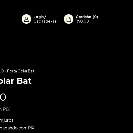
Login
/
Carrinho
(
0
)
Cadastre-se
R$0,00
ÃO
>
Porta Colar Bat
olar Bat
90
m
PIX
m juros
pagando com PIX