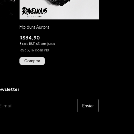
Moldura Aurora
Moldura Erzséb
R$34,90
R$34,90
3
x
de
R$11,63
sem juros
3
x
de
R$11,63
sem ju
R$33,16
com
PIX
R$33,16
com
PIX
wsletter