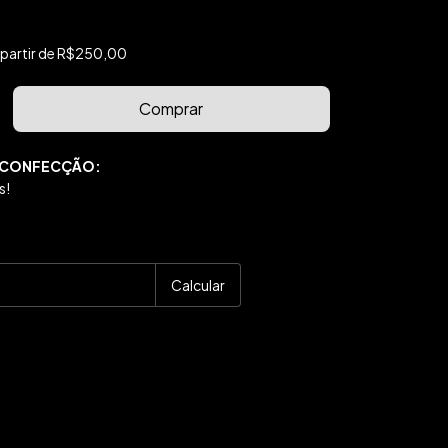
 partir de
R$250,00
 CONFECÇÃO:
s!
P:
Alterar CEP
Calcular