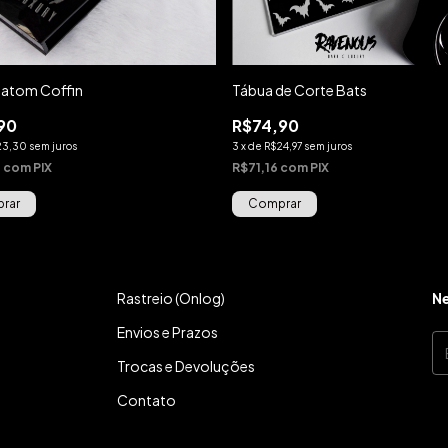
Batom Coffin
Tábua de Corte Bats
90
R$74,90
23,30
sem juros
3
x
de
R$24,97
sem juros
1
com
PIX
R$71,16
com
PIX
Rastreio (Onlog)
Ne
Envios e Prazos
Trocas e Devoluções
Contato